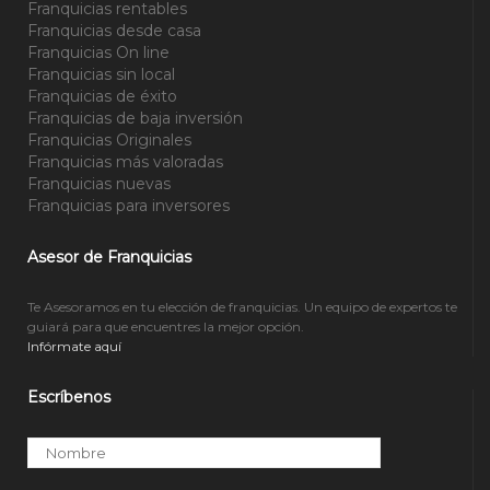
Franquicias rentables
Franquicias desde casa
Franquicias On line
Franquicias sin local
Franquicias de éxito
Franquicias de baja inversión
Franquicias Originales
Franquicias más valoradas
Franquicias nuevas
Franquicias para inversores
Asesor de Franquicias
Te Asesoramos en tu elección de franquicias. Un equipo de expertos te
guiará para que encuentres la mejor opción.
Infórmate aquí
Escríbenos