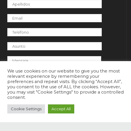
Por favor, deja este campo vacío.
We use cookies on our website to give you the most
relevant experience by remembering your
preferences and repeat visits. By clicking “Accept All”,
you consent to the use of ALL the cookies. However,
Acepto la RGPD
you may visit "Cookie Settings" to provide a controlled
consent.
Cookie Settings
Accept All
[anr_nocaptcha g-recaptcha-response]