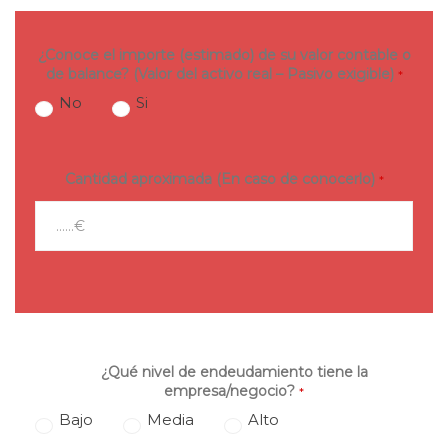
¿Conoce el importe (estimado) de su valor contable o
de balance? (Valor del activo real – Pasivo exigible)
*
No
Si
Cantidad aproximada (En caso de conocerlo)
*
¿Qué nivel de endeudamiento tiene la
empresa/negocio?
*
Bajo
Media
Alto