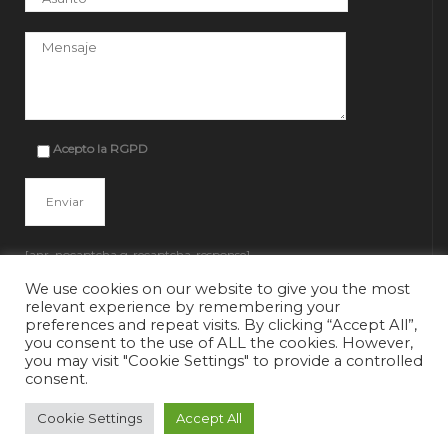
Por favor, deja este campo vacío.
Acepto la RGPD
[anr_nocaptcha g-recaptcha-response]
We use cookies on our website to give you the most
relevant experience by remembering your
preferences and repeat visits. By clicking “Accept All”,
you consent to the use of ALL the cookies. However,
you may visit "Cookie Settings" to provide a controlled
consent.
Cookie Settings
Accept All