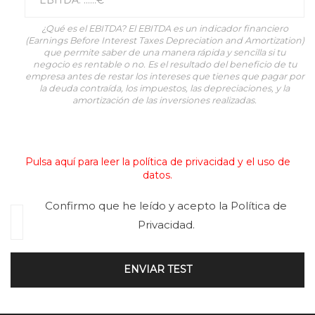
¿Qué es el EBITDA? El EBITDA es un indicador financiero
(Earnings Before Interest Taxes Depreciation and Amortization)
que permite saber de una manera rápida y sencilla si tu
negocio es rentable o no. Es el resultado del beneficio de tu
empresa antes de restar los intereses que tienes que pagar por
la deuda contraída, los impuestos, las depreciaciones, y la
amortización de las inversiones realizadas.
Pulsa aquí para leer la política de privacidad y el uso de
datos.
Confirmo que he leído y acepto la Política de
Privacidad.
ENVIAR TEST