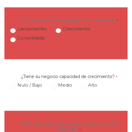
¿Cómo valoraría la antigüedad de su empresa?
*
Lanzamiento
Crecimiento
Consolidada
¿Tiene su negocio capacidad de crecimiento?
*
Nulo / Bajo
Medio
Alto
¿Tiene capacidad (marca) para generar valor en el
mercado?
*