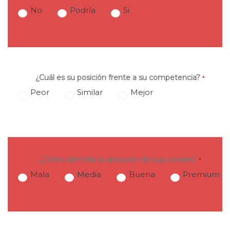
No
Podría
Si
¿Cuál es su posición frente a su competencia?
*
Peor
Similar
Mejor
¿Cómo definiría la ubicación de su/s locales?
*
Mala
Media
Buena
Premium