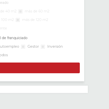
seado
de 40 m2
más de 60 m2
 100 m2
más de 120 m2
rente
l de franquiciado
utoempleo
Gestor
Inversión
odos