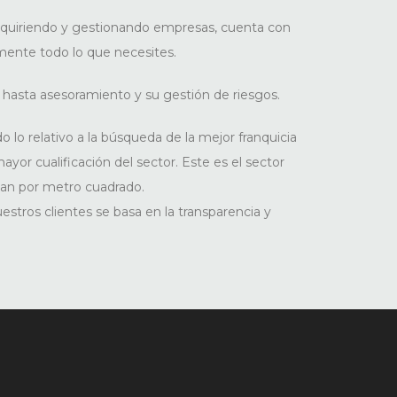
adquiriendo y gestionando empresas, cuenta con
mente todo lo que necesites.
hasta asesoramiento y su gestión de riesgos.
 lo relativo a la búsqueda de la mejor franquicia
ayor cualificación del sector. Este es el sector
an por metro cuadrado.
tros clientes se basa en la transparencia y