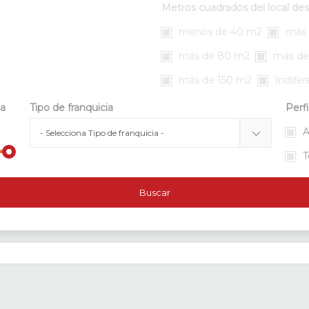
Metros cuadrados del local de
menos de 40 m2
más 
más de 80 m2
más de
más de 150 m2
Indife
da
Tipo de franquicia
Perfi
A
T
Buscar