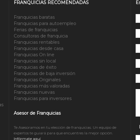
FRANQUICIAS RECOMENDADAS
E
Franquicias baratas
Franquicias para autoempleo
Ferias de franquicias
Consultoras de franquicia
Franquicias rentables
Franquicias desde casa
Franquicias On line
Franquicias sin local
Franquicias de éxito
Franquicias de baja inversión
Franquicias Originales
Franquicias más valoradas
Po
Franquicias nuevas
Franquicias para inversores
as
Asesor de Franquicias
Te Asesoramos en tu elección de franquicias. Un equipo de
expertos te guiará para que encuentres la mejor opción.
Infórmate aquí