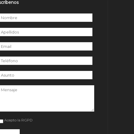
scríbenos
r favor, deja este campo vacío.
Acepto la RGPD