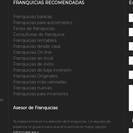
FRANQUICIAS RECOMENDADAS
E
Franquicias baratas
Franquicias para autoempleo
Ferias de franquicias
Consultoras de franquicia
Franquicias rentables
Franquicias desde casa
Franquicias On line
Franquicias sin local
Franquicias de éxito
Franquicias de baja inversión
Franquicias Originales
Franquicias más valoradas
Po
Franquicias nuevas
Franquicias para inversores
as
Asesor de Franquicias
Te Asesoramos en tu elección de franquicias. Un equipo de
expertos te guiará para que encuentres la mejor opción.
Infórmate aquí