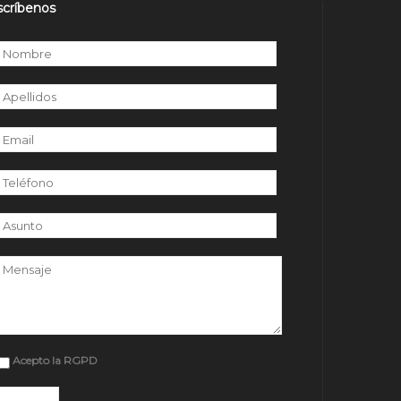
scríbenos
r favor, deja este campo vacío.
Acepto la RGPD