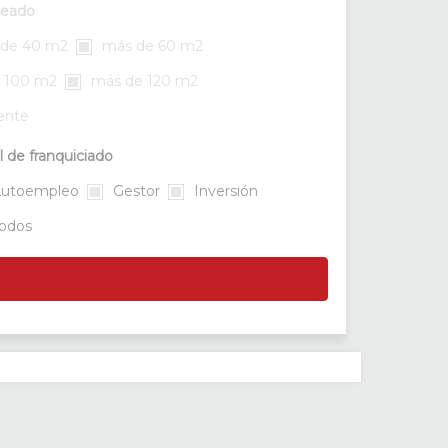
seado
de 40 m2
más de 60 m2
 100 m2
más de 120 m2
rente
l de franquiciado
utoempleo
Gestor
Inversión
odos