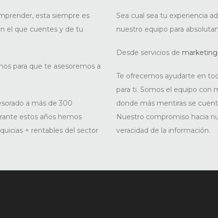
mprender, esta siempre es
Sea cual sea tu experiencia 
n el que cuentes y de tu
nuestro equipo para absoluta
Desde servicios de
marketing
rnos para que te asesoremos a
Te ofrecemos ayudarte en todo
para ti. Somos el equipo con m
sesorado a más de 300
donde más mentiras se cuent
urante estos años hemos
Nuestro compromiso hacia nues
quicias + rentables del sector
veracidad de la información.