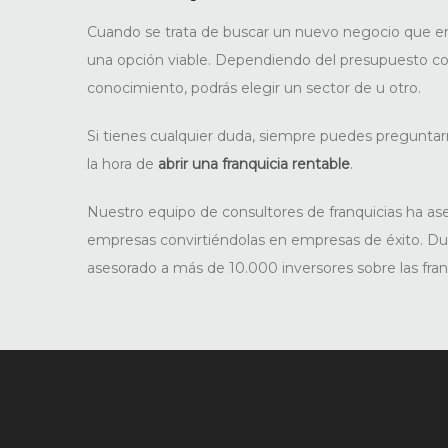
Cuando se trata de buscar un nuevo negocio que e
una opción viable. Dependiendo del presupuesto co
conocimiento, podrás elegir un sector de u otro.
Si tienes cualquier duda, siempre puedes pregunta
la hora de
abrir una franquicia rentable
.
Nuestro equipo de consultores de franquicias ha a
empresas convirtiéndolas en empresas de éxito. D
asesorado a más de 10.000 inversores sobre las fran