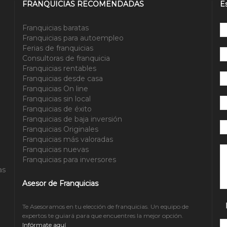
FRANQUICIAS RECOMENDADAS
E
Franquicias baratas
Franquicias para autoempleo
Ferias de franquicias
Consultoras de franquicia
Franquicias rentables
Franquicias desde casa
Franquicias On line
Franquicias sin local
Franquicias de éxito
Franquicias de baja inversión
Franquicias Originales
Franquicias más valoradas
Po
Franquicias nuevas
Franquicias para inversores
as
Asesor de Franquicias
Te Asesoramos en tu elección de franquicias. Un equipo de
expertos te guiará para que encuentres la mejor opción.
Infórmate aquí