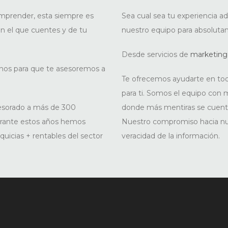
mprender, esta siempre es
Sea cual sea tu experiencia 
n el que cuentes y de tu
nuestro equipo para absoluta
Desde servicios de
marketing
rnos para que te asesoremos a
Te ofrecemos ayudarte en todo
para ti. Somos el equipo con m
sesorado a más de 300
donde más mentiras se cuent
urante estos años hemos
Nuestro compromiso hacia nues
quicias + rentables del sector
veracidad de la información.