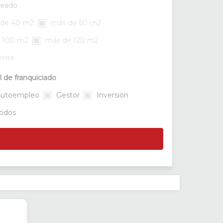
seado
de 40 m2
más de 60 m2
 100 m2
más de 120 m2
rente
l de franquiciado
utoempleo
Gestor
Inversión
odos