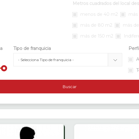
Metros cuadrados del local de
menos de 40 m2
más 
más de 80 m2
más de
más de 150 m2
Indife
da
Tipo de franquicia
Perfi
A
T
Buscar