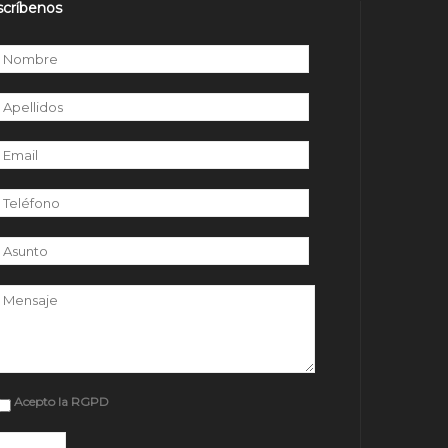
scríbenos
r favor, deja este campo vacío.
Acepto la RGPD