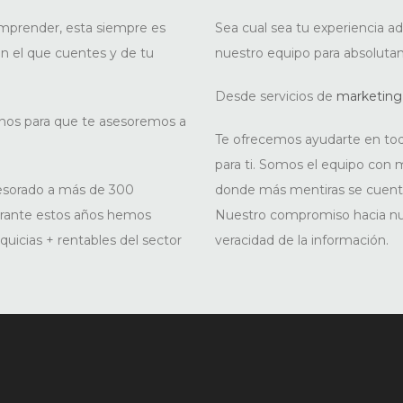
mprender, esta siempre es
Sea cual sea tu experiencia 
n el que cuentes y de tu
nuestro equipo para absoluta
Desde servicios de
marketing
rnos para que te asesoremos a
Te ofrecemos ayudarte en todo
para ti. Somos el equipo con m
sesorado a más de 300
donde más mentiras se cuent
urante estos años hemos
Nuestro compromiso hacia nues
quicias + rentables del sector
veracidad de la información.