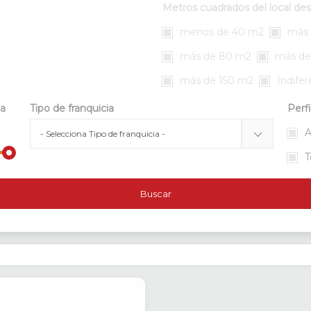
Metros cuadrados del local de
menos de 40 m2
más 
más de 80 m2
más de
más de 150 m2
Indife
da
Tipo de franquicia
Perfi
A
T
Buscar