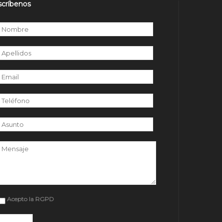
scríbenos
r favor, deja este campo vacío.
Acepto la RGPD