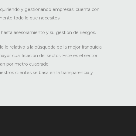
adquiriendo y gestionando empresas, cuenta con
mente todo lo que necesites.
hasta asesoramiento y su gestión de riesgos.
 lo relativo a la búsqueda de la mejor franquicia
ayor cualificación del sector. Este es el sector
an por metro cuadrado.
tros clientes se basa en la transparencia y