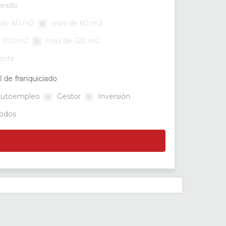
seado
de 40 m2
más de 60 m2
 100 m2
más de 120 m2
rente
l de franquiciado
utoempleo
Gestor
Inversión
odos