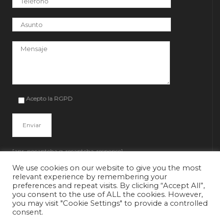
Por favor, deja este campo vacío.
Acepto la RGPD
[anr_nocaptcha g-recaptcha-response]
We use cookies on our website to give you the most
relevant experience by remembering your
preferences and repeat visits. By clicking “Accept All”,
you consent to the use of ALL the cookies. However,
you may visit "Cookie Settings" to provide a controlled
consent.