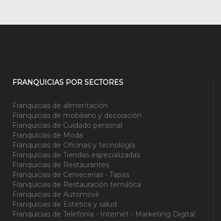
FRANQUICIAS POR SECTORES
Franquicias de alimentación
Franquicias de mobiliario y decoración
Franquicias de Cuidado personal
Franquicias de Moda
Franquicias de Oficinas y tecnología
Franquicias de Tiendas especializadas
Franquicias de Restaurantes
Franquicias de Cervecerias - Tapas
Franquicias de Restauración temática
Franquicias de Automóvil
Franquicias de Estética y salud
Franquicias de Telefonía - Internet - Marketing Digital