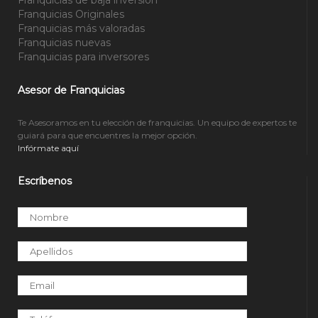
Franquicias de baja inversión
Franquicias Originales
Franquicias más valoradas
Franquicias nuevas
Franquicias para inversores
Asesor de Franquicias
Te Asesoramos en tu elección de franquicias. Un equipo de expertos te
guiará para que encuentres la mejor opción.
Infórmate aquí
Escríbenos